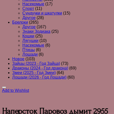
Насекомые
(17)
Спорт
(11)
Сундучки и шкатулки
(15)
Другое
(28)
Брелоки
(265)
Другое
(167)
Знаки Зодиака
(25)
Кошки
(25)
Лягушки
(10)
Насекомые
(6)
Птицы
(6)
Лошади
(6)
Новое
(103)
Зайцы (2023 - Год Зайца)
(73)
Драконы (2024 - Год дракона)
(69)
Змеи (2025 - Год Змеи)
(64)
Лошади (2026 - Год Лошади)
(60)
Add to Wishlist
Наперсток Паровоз дымит 2955