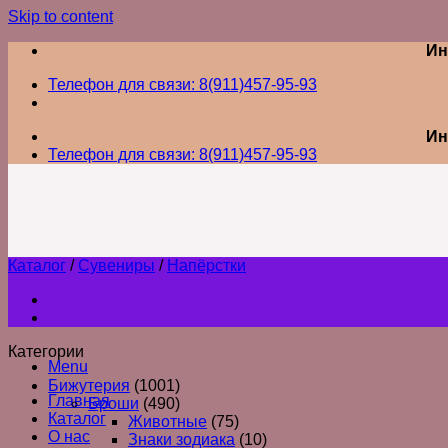
Skip to content
Ин
Телефон для связи: 8(911)457-95-93
Ин
Телефон для связи: 8(911)457-95-93
Каталог
/
Сувениры
/
Напёрстки
Категории
Menu
Бижутерия
(1001)
Главная
Броши
(490)
Каталог
Животные
(75)
О нас
Знаки зодиака
(10)