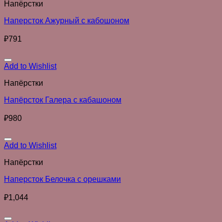
Напёрстки
Наперсток Ажурный с кабошоном
₽
791
Add to Wishlist
Напёрстки
Напёрсток Галера с кабашоном
₽
980
Add to Wishlist
Напёрстки
Наперсток Белочка с орешками
₽
1,044