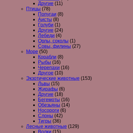
Другие
(11)
Птицы
(78)
Попугаи
(8)
Аисты
(8)
Голуби
(1)
Другие
(24)
Лебеди
(4)
Орлы, соколы
(1)
Совы, филины
(27)
Море
(50)
Корабли
(8)
Рыбы
(16)
Черепахи
(16)
Другое
(10)
Экзотические животные
(153)
Львы
(15)
Жирафы
(6)
Другие
(18)
Бегемоты
(16)
Обезьяны
(14)
Носороги
(6)
Слоны
(42)
Тигры
(36)
Лесные животные
(129)
Волки
(15)