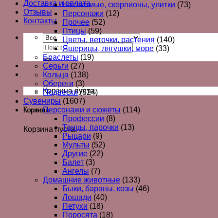
Доставка и оплата
Насекомые, скорпионы, улитки
(73)
Отзывы
Персонажи
(12)
Контакты
Прочее
(52)
Птицы
(59)
Цветы, веточки, растения
(140)
Ящерицы, лягушки, море
(33)
Браслеты
(19)
Серьги
(27)
Кольца
(138)
Обереги
(3)
Корзина пуста.
Подвески
(324)
Сувениры
(1607)
Персонажи и сюжеты
(114)
Корзина
Профессии
(8)
Танцы, парочки
(13)
Корзина пуста.
Рыцари
(9)
Мульты
(52)
Другие
(22)
Балет
(3)
Ангелы
(7)
Домашние животные
(133)
Быки, бараны, козы
(46)
Лошади
(40)
Петухи
(18)
Поросята
(18)