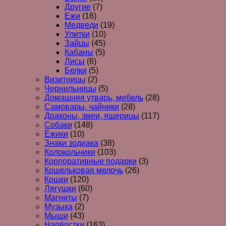
Другие
(7)
Ежи
(16)
Медведи
(19)
Улитки
(10)
Зайцы
(45)
Кабаны
(5)
Лисы
(6)
Белки
(5)
Визитницы
(2)
Чернильницы
(5)
Домашняя утварь, мебель
(28)
Самовары, чайники
(28)
Драконы, змеи, ящерицы
(117)
Собаки
(148)
Ёжики
(10)
Знаки зодиака
(38)
Колокольчики
(103)
Корпоративные подарки
(3)
Кошельковая мелочь
(26)
Кошки
(120)
Лягушки
(60)
Магниты
(7)
Музыка
(2)
Мыши
(43)
Напёрстки
(163)